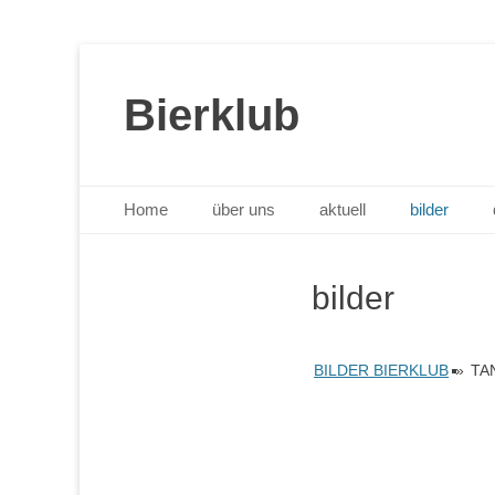
Bierklub
Primäres Menü
Zum
Home
über uns
aktuell
bilder
Inhalt
springen
bilder
BILDER BIERKLUB
»
TA