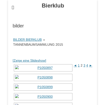
Bierklub
bilder
BILDER BIERKLUB
»
TANNENBAUMSAMMLUNG 2015
[Zeige eine Slideshow]
◄
1
2
3
4
►